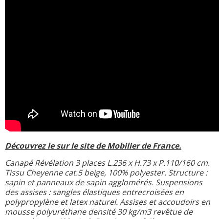
Découvrez le sur le site de Mobilier de France.
Canapé Révélation 3 places L.236 x H.73 x P.110/160 cm.
Tissu Cheyenne cat.5 beige, 100% polyester. Structure :
sapin et panneaux de sapin agglomérés. Suspensions
des assises : sangles élastiques entrecroisées en
polypropylène et latex naturel. Assises et accoudoirs en
mousse polyuréthane densité 30 kg/m3 revêtue de