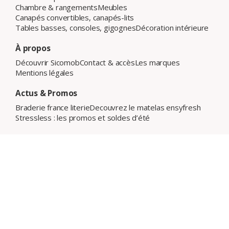
Chambre & rangements
Meubles
Canapés convertibles, canapés-lits
Tables basses, consoles, gigognes
Décoration intérieure
À propos
Découvrir Sicomob
Contact & accès
Les marques
Mentions légales
Actus & Promos
Braderie france literie
Decouvrez le matelas ensyfresh
Stressless : les promos et soldes d’été