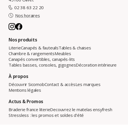
02 38 63 22 20
Nos horaires
Nos produits
Literie
Canapés & fauteuils
Tables & chaises
Chambre & rangements
Meubles
Canapés convertibles, canapés-lits
Tables basses, consoles, gigognes
Décoration intérieure
À propos
Découvrir Sicomob
Contact & accès
Les marques
Mentions légales
Actus & Promos
Braderie france literie
Decouvrez le matelas ensyfresh
Stressless : les promos et soldes d’été