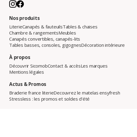
Nos produits
Literie
Canapés & fauteuils
Tables & chaises
Chambre & rangements
Meubles
Canapés convertibles, canapés-lits
Tables basses, consoles, gigognes
Décoration intérieure
À propos
Découvrir Sicomob
Contact & accès
Les marques
Mentions légales
Actus & Promos
Braderie france literie
Decouvrez le matelas ensyfresh
Stressless : les promos et soldes d’été